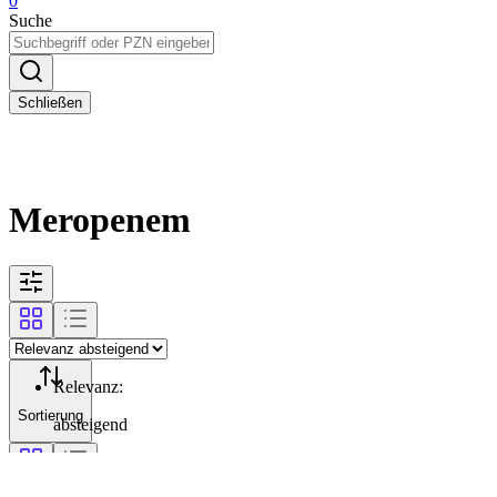
0
Suche
Schließen
Meropenem
Relevanz
:
Sortierung
absteigend