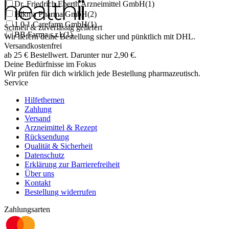
Dr. Friedrich Eberth Arzneimittel GmbH
(
1
)
Hikma Pharma GmbH
(
2
)
1 0 1 Carefarm GmbH
(
1
)
Schnell & zuverlässig geliefert
BB Farma s.r.l.
(
1
)
Wir liefern deine Bestellung sicher und
pünktlich
mit
DHL
.
Versandkostenfrei
ab
25
€
Bestellwert. Darunter nur
2,90
€
.
Deine Bedürfnisse im Fokus
Wir prüfen für dich wirklich
jede
Bestellung pharmazeutisch.
Service
Hilfethemen
Zahlung
Versand
Arzneimittel & Rezept
Rücksendung
Qualität & Sicherheit
Datenschutz
Erklärung zur Barrierefreiheit
Über uns
Kontakt
Bestellung widerrufen
Zahlungsarten