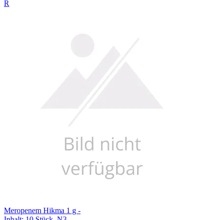
R
Meropenem Hikma 1 g -
Inhalt
:
10 Stück
,
N3