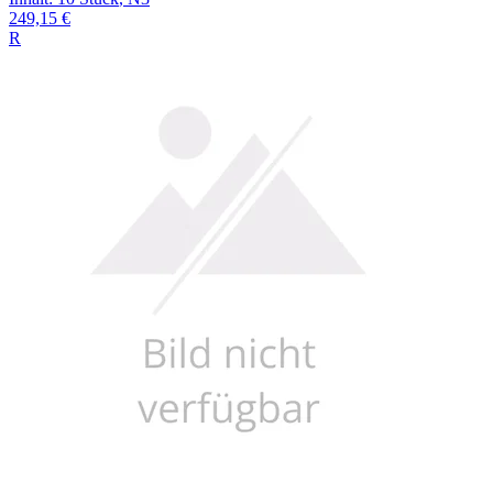
249,15 €
R