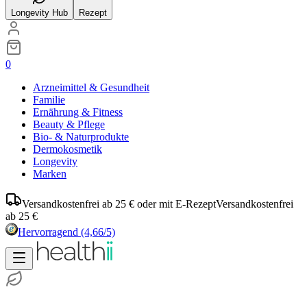
Longevity Hub
Rezept
0
Arzneimittel & Gesundheit
Familie
Ernährung & Fitness
Beauty & Pflege
Bio- & Naturprodukte
Dermokosmetik
Longevity
Marken
Versandkostenfrei ab 25 € oder mit E-Rezept
Versandkostenfrei
ab 25 €
Hervorragend
(4,66/5)