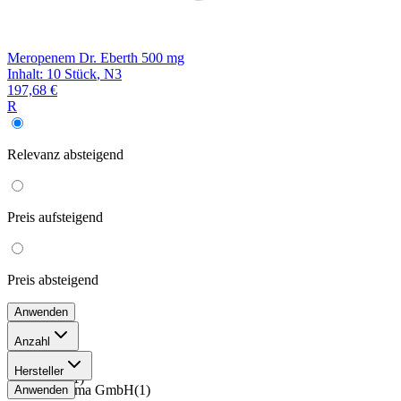
Meropenem Dr. Eberth 500 mg
Inhalt
:
10 Stück
,
N3
197,68 €
R
Relevanz
absteigend
Preis
aufsteigend
Preis
absteigend
Anwenden
Anzahl
10 Stück
(
5
)
Hersteller
6 Stück
(
1
)
CC Pharma GmbH
(
1
)
Anwenden