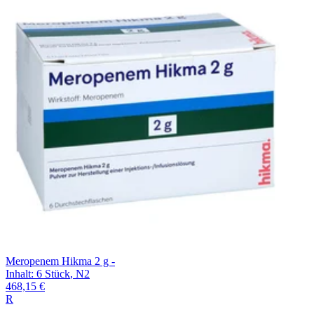
Filterung
Meropenem Hikma 2 g -
Inhalt
:
6 Stück
,
N2
468,15 €
R