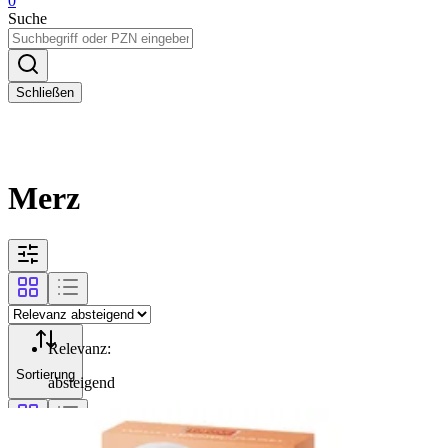
0
Suche
Schließen
Merz
Relevanz
:
Sortierung
absteigend