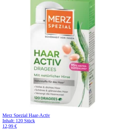
Merz Spezial Haar-Activ
Inhalt
:
120 Stück
12,99 €