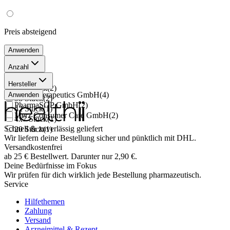
Preis
absteigend
Anwenden
Anzahl
50 Stück
(
1
)
Hersteller
120 Stück
(
2
)
Merz Therapeutics GmbH
(
4
)
Anwenden
98 Stück
(
2
)
PharmaSGP GmbH
(
2
)
42 Stück
(
1
)
Merz Consumer Care GmbH
(
2
)
4x7 Stück
(
1
)
Schnell & zuverlässig geliefert
20 Stück
(
1
)
Wir liefern deine Bestellung sicher und
pünktlich
mit
DHL
.
Versandkostenfrei
ab
25
€
Bestellwert. Darunter nur
2,90
€
.
Deine Bedürfnisse im Fokus
Wir prüfen für dich wirklich
jede
Bestellung pharmazeutisch.
Service
Hilfethemen
Zahlung
Versand
Arzneimittel & Rezept