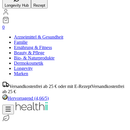
Longevity Hub
Rezept
0
Arzneimittel & Gesundheit
Familie
Ernährung & Fitness
Beauty & Pflege
Bio- & Naturprodukte
Dermokosmetik
Longevity
Marken
Versandkostenfrei ab 25 € oder mit E-Rezept
Versandkostenfrei
ab 25 €
Hervorragend
(4,66/5)