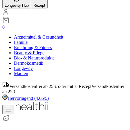
Longevity Hub
Rezept
0
Arzneimittel & Gesundheit
Familie
Ernährung & Fitness
Beauty & Pflege
Bio- & Naturprodukte
Dermokosmetik
Longevity
Marken
Versandkostenfrei ab 25 € oder mit E-Rezept
Versandkostenfrei
ab 25 €
Hervorragend
(4,66/5)