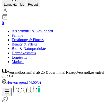
Longevity Hub
Rezept
0
Arzneimittel & Gesundheit
Familie
Ernährung & Fitness
Beauty & Pflege
Bio- & Naturprodukte
Dermokosmetik
Longevity
Marken
Versandkostenfrei ab 25 € oder mit E-Rezept
Versandkostenfrei
ab 25 €
Hervorragend
(4,66/5)