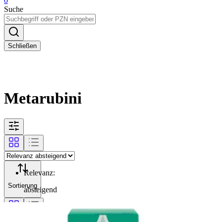
0
Suche
Schließen
Metarubini
Relevanz
:
Sortierung
absteigend