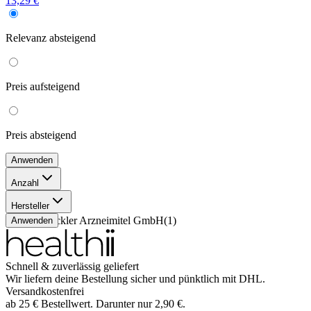
13,29 €
Relevanz
absteigend
Preis
aufsteigend
Preis
absteigend
Anwenden
Anzahl
50 ml
(
1
)
Hersteller
Meta Fackler Arzneimitel GmbH
(
1
)
Anwenden
Schnell & zuverlässig geliefert
Wir liefern deine Bestellung sicher und
pünktlich
mit
DHL
.
Versandkostenfrei
ab
25
€
Bestellwert. Darunter nur
2,90
€
.