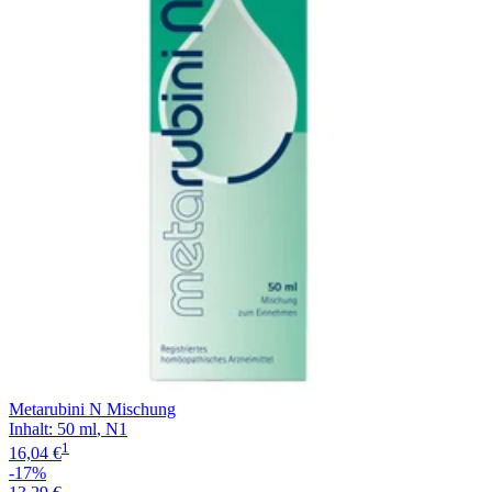
Filterung
Metarubini N Mischung
Inhalt
:
50 ml
,
N1
1
16,04 €
-17%