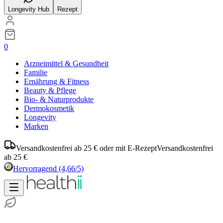
Longevity Hub
Rezept
0
Arzneimittel & Gesundheit
Familie
Ernährung & Fitness
Beauty & Pflege
Bio- & Naturprodukte
Dermokosmetik
Longevity
Marken
Versandkostenfrei ab 25 € oder mit E-Rezept
Versandkostenfrei
ab 25 €
Hervorragend
(4,66/5)