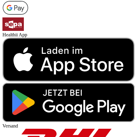
Healthii App
Versand