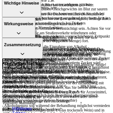
(metabolische Azidose), wie z.B.
Wichtige Hinweise
Bei einer Überdosierung kann es unter anderem zu einer
- Erhöhte Laktatwerte im Blut bei erniedrigtem pH-Wert
- Magen-Darm-Beschwerden, wie:
Verschiebung des Säure-Basen-Gleichgewichts im Blut zur sauren
(Laktatazidose)
- Übelkeit
Seite (Azidose) und bis zum Koma kommen. Setzen Sie sich bei
- Übersäuerung des Blutes bei Diabetes mellitus (Ketoazidose)
- Erbrechen
dem Verdacht auf eine Überdosierung umgehend mit einem Arzt in
- Bewusstseinsstörungen bis hin zur Bewusstlosigkeit, bedingt durch
Was sollten Sie beachten?
- Durchfälle
Verbindung.
Entgleisungen des Zuckerstoffwechsels bei Diabetes
- Vorsicht: Das Reaktionsvermögen kann auch bei
Wirkungsweise
- Bauchschmerzen
- Stark eingeschränkte Nierenfunktion
bestimmungsgemäßem Gebrauch beeinträchtigt sein. Achten Sie vor
- Appetitlosigkeit
Einnahme vergessen?
- Flüssigkeitsmangel
allem darauf, wenn Sie am Straßenverkehr teilnehmen oder
- Geschmacksstörungen
Setzen Sie die Einnahme zum nächsten vorgeschriebenen Zeitpunkt
- Schwere infektiöse Erkrankungen
Maschinen (auch im Haushalt) bedienen, mit denen Sie sich
- Erniedrigter Vitamin B12-Gehalt
Wie wirkt der Inhaltsstoff des Arzneimittels?
ganz normal (also nicht mit der doppelten Menge) fort.
- Schock
verletzen können.
Zusammensetzung
- Herzschwäche
- Vorsicht: Vermeiden Sie die Einnahme von Alkohol.
Bemerken Sie eine Befindlichkeitsstörung oder Veränderung
Der Wirkstoff senkt bei Diabetikern den Blutzuckerspiegel. Der
Generell gilt: Achten Sie vor allem bei Säuglingen, Kleinkindern
- Atemschwäche
- Eine gute Stoffwechseleinstellung und engmaschige Überwachung
während der Behandlung, wenden Sie sich an Ihren Arzt oder
Effekt kommt über drei Mechanismen zustande: aus der Nahrung
und älteren Menschen auf eine gewissenhafte Dosierung. Im
- Herzinfarkt, der erst kurze Zeit zurückliegt
während der Schwangerschaft ist unbedingt erforderlich.
Apotheker.
wird weniger Zucker aufgenommen, die Leber gibt weniger Zucker
Zweifelsfalle fragen Sie Ihren Arzt oder Apotheker nach etwaigen
- Eingeschränkte Leberfunktion
- Vorsicht bei Allergie gegen Maisstärke!
Was ist im Arzneimittel enthalten?
an die Blutbahn ab und der im Blut transportierte Zucker wird
Auswirkungen oder Vorsichtsmaßnahmen.
- Akute Alkoholvergiftung
- Vorsicht bei Allergie gegen Propylenglykol und ähnliche Stoffe!
Für die Information an dieser Stelle werden vor allem
besser in die Körperzellen aufgenommen. Der Wirkstoff beeinflusst
- Alkoholmissbrauch
- Vorsicht bei Allergie gegen Polyethylenglykol(PEG)-haltige
Die angegebenen Mengen sind bezogen auf 1 Tablette.
Nebenwirkungen berücksichtigt, die bei mindestens einem von
nicht die körpereigene Insulinproduktion in der Bauchspeicheldrüse.
Eine vom Arzt verordnete Dosierung kann von den Angaben der
Schnell & zuverlässig geliefert
Stoffe!
1.000 behandelten Patienten auftreten.
Packungsbeilage abweichen. Da der Arzt sie individuell abstimmt,
Wir liefern deine Bestellung sicher und
pünktlich
mit
DHL
.
Unter Umständen - sprechen Sie hierzu mit Ihrem Arzt oder
- Es kann Arzneimittel geben, mit denen Wechselwirkungen
Wirkstoff Metformin hydrochlorid
500mg
sollten Sie das Arzneimittel daher nach seinen Anweisungen
Versandkostenfrei
Apotheker:
auftreten. Sie sollten deswegen generell vor der Behandlung mit
anwenden.
ab
entspricht Metformin
25
€
Bestellwert. Darunter nur
2,90
€
.
389,93mg
- Eingeschränkte Nierenfunktion
einem neuen Arzneimittel jedes andere, das Sie bereits anwenden,
Deine Bedürfnisse im Fokus
- Bevorstehende größere Operation
Hilfsstoff Carboxymethylstärke, Natrium Typ A
+
dem Arzt oder Apotheker angeben. Das gilt auch für Arzneimittel,
Wir prüfen für dich wirklich
jede
Bestellung pharmazeutisch.
- Blutarmut (Anämie)
die Sie selbst kaufen, nur gelegentlich anwenden oder deren
Hilfsstoff Povidon K30
+
Service
- Lokale Nervenleiden (periphere Neuropathie)
Anwendung schon einige Zeit zurückliegt.
Hilfsstoff Maisstärke
+
- Alkoholgenuss soll während der Behandlung möglichst vermieden
Hilfsstoff Siliciumdioxid
Hilfethemen
+
Welche Altersgruppe ist zu beachten?
werden. In kleinen Mengen (z.B. 1 Glas trockenen Wein) und in
Zahlung