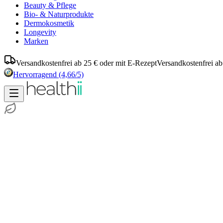
Beauty & Pflege
Bio- & Naturprodukte
Dermokosmetik
Longevity
Marken
Versandkostenfrei ab 25 € oder mit E-Rezept
Versandkostenfrei ab
Hervorragend
(4,66/5)