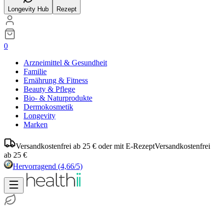
Longevity Hub
Rezept
0
Arzneimittel & Gesundheit
Familie
Ernährung & Fitness
Beauty & Pflege
Bio- & Naturprodukte
Dermokosmetik
Longevity
Marken
Versandkostenfrei ab 25 € oder mit E-Rezept
Versandkostenfrei
ab 25 €
Hervorragend
(4,66/5)