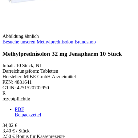
Abbildung ähnlich
Besuche unseren Methylprednisolon Brandshop
Methylprednisolon 32 mg Jenapharm 10 Stück
Inhalt
:
10 Stück
,
N1
Darreichungsform
:
Tabletten
Hersteller
:
MIBE GmbH Arzneimittel
PZN
:
4881641
GTIN
:
4251520702950
R
rezeptpflichtig
PDF
Beipackzettel
34,02 €
3,40 € / Stück
2,50 € Bonus für Kassenrezepte