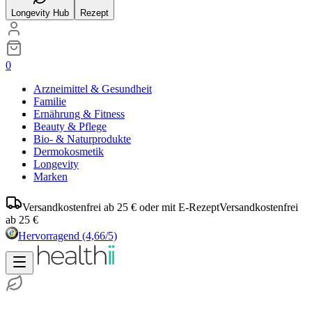
Longevity Hub
Rezept
0
Arzneimittel & Gesundheit
Familie
Ernährung & Fitness
Beauty & Pflege
Bio- & Naturprodukte
Dermokosmetik
Longevity
Marken
Versandkostenfrei ab 25 € oder mit E-Rezept
Versandkostenfrei
ab 25 €
Hervorragend
(4,66/5)