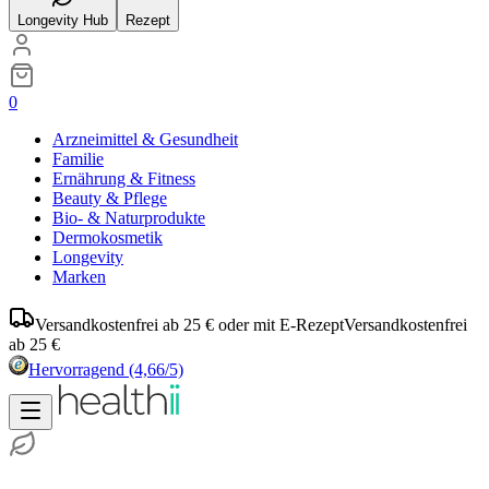
Longevity Hub
Rezept
0
Arzneimittel & Gesundheit
Familie
Ernährung & Fitness
Beauty & Pflege
Bio- & Naturprodukte
Dermokosmetik
Longevity
Marken
Versandkostenfrei ab 25 € oder mit E-Rezept
Versandkostenfrei
ab 25 €
Hervorragend
(4,66/5)