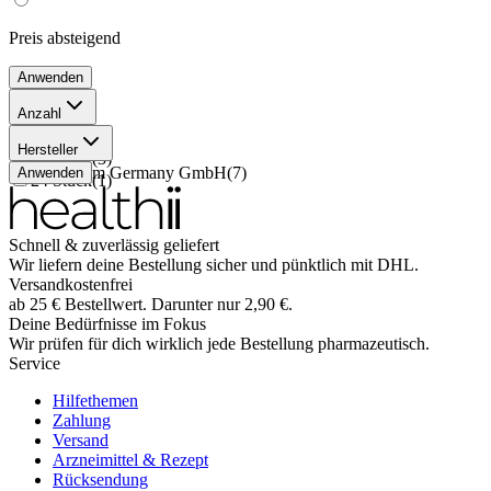
Preis
absteigend
Anwenden
Anzahl
1 Stück
(
3
)
Hersteller
12 Stück
(
3
)
Solventum Germany GmbH
(
7
)
Anwenden
24 Stück
(
1
)
Schnell & zuverlässig geliefert
Wir liefern deine Bestellung sicher und
pünktlich
mit
DHL
.
Versandkostenfrei
ab
25
€
Bestellwert. Darunter nur
2,90
€
.
Deine Bedürfnisse im Fokus
Wir prüfen für dich wirklich
jede
Bestellung pharmazeutisch.
Service
Hilfethemen
Zahlung
Versand
Arzneimittel & Rezept
Rücksendung