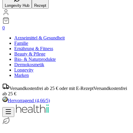
Longevity Hub
Rezept
0
Arzneimittel & Gesundheit
Familie
Ernährung & Fitness
Beauty & Pflege
Bio- & Naturprodukte
Dermokosmetik
Longevity
Marken
Versandkostenfrei ab 25 € oder mit E-Rezept
Versandkostenfrei
ab 25 €
Hervorragend
(4,66/5)