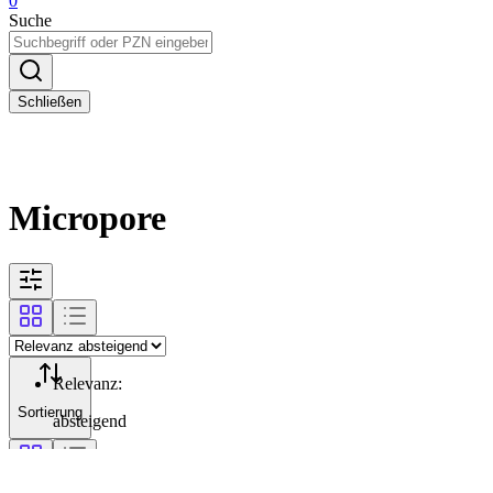
0
Suche
Schließen
Micropore
Relevanz
:
Sortierung
absteigend