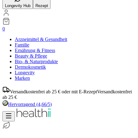
Longevity Hub
Rezept
0
Arzneimittel & Gesundheit
Familie
Ernährung & Fitness
Beauty & Pflege
Bio- & Naturprodukte
Dermokosmetik
Longevity
Marken
Versandkostenfrei ab 25 € oder mit E-Rezept
Versandkostenfrei
ab 25 €
Hervorragend
(4,66/5)