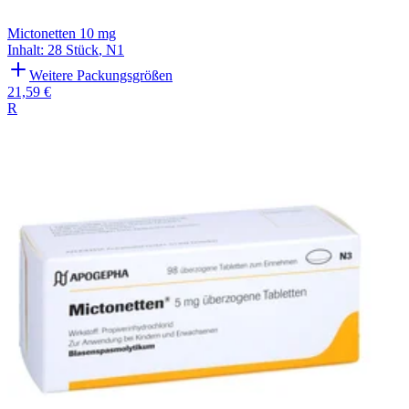
Mictonetten 10 mg
Inhalt
:
28 Stück
,
N1
Weitere Packungsgrößen
21,59 €
R