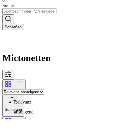
0
Suche
Schließen
Mictonetten
Relevanz
:
Sortierung
absteigend