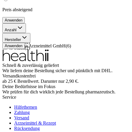
Preis
absteigend
Anwenden
Anzahl
28 Stück
(
2
)
Hersteller
98 Stück
(
2
)
Apogepha Arzneimittel GmbH
(
6
)
Anwenden
49 Stück
(
2
)
Schnell & zuverlässig geliefert
Wir liefern deine Bestellung sicher und
pünktlich
mit
DHL
.
Versandkostenfrei
ab
25
€
Bestellwert. Darunter nur
2,90
€
.
Deine Bedürfnisse im Fokus
Wir prüfen für dich wirklich
jede
Bestellung pharmazeutisch.
Service
Hilfethemen
Zahlung
Versand
Arzneimittel & Rezept
Rücksendung