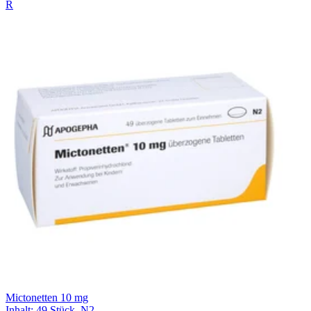
R
Mictonetten 10 mg
Inhalt
:
49 Stück
,
N2