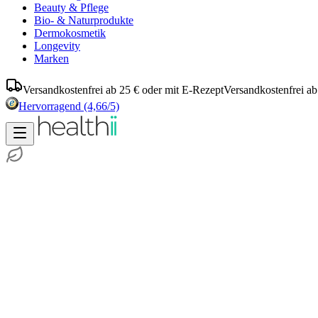
Beauty & Pflege
Bio- & Naturprodukte
Dermokosmetik
Longevity
Marken
Versandkostenfrei ab 25 € oder mit E-Rezept
Versandkostenfrei ab
Hervorragend
(4,66/5)