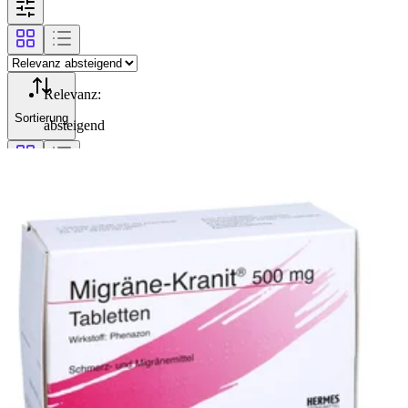
Relevanz
:
Sortierung
absteigend
Filterung