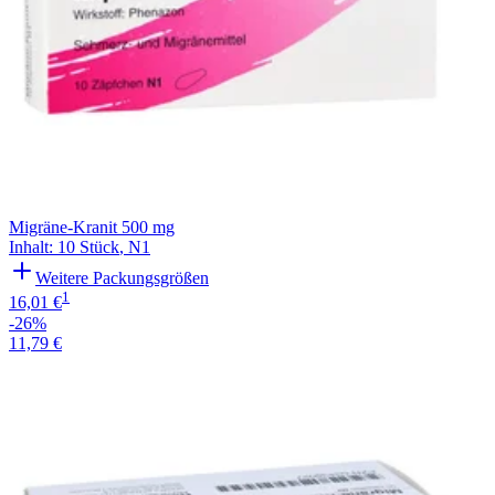
Migräne-Kranit 500 mg
Inhalt
:
10 Stück
,
N1
Weitere Packungsgrößen
1
16,01 €
-26%
11,79 €