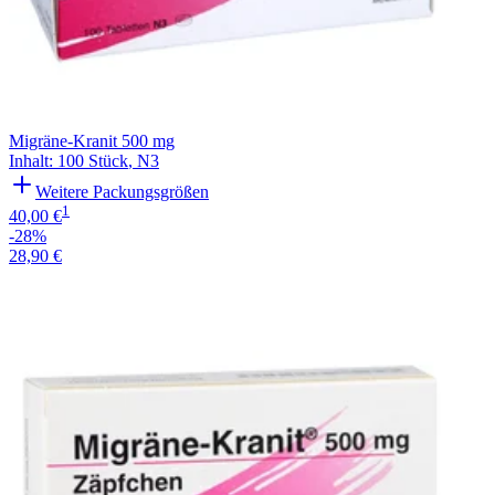
Migräne-Kranit 500 mg
Inhalt
:
100 Stück
,
N3
Weitere Packungsgrößen
1
40,00 €
-28%
28,90 €