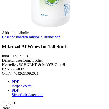
Abbildung ähnlich
Besuche unseren mikrozid Brandshop
Mikrozid Af Wipes Int 150 Stück
Inhalt
:
150 Stück
Darreichungsform
:
Tücher
Hersteller
:
SCHÜLKE & MAYR GmbH
PZN
:
8824605
GTIN
:
4032651092031
PDF
Beipackzettel
PDF
Sicherheitsdatenblatt
1
11,75 €
-29%