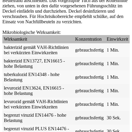
Beutelrand abschneiden. Das vorgezupfte Tuch aus der Rollenmitte
ziehen, von unten in den dafür vorgesehenen Führungsschlitz im
Deckel einfädeln und durchziehen. Deckel desinfizieren und
verschrauben. Für Hochrisikobereiche empfiehlt schülke, auf den
Einsatz von Nachfüllbeuteln zu verzichten.
Mikrobiologische Wirksamkeit:
Wirksamkeit
Konzentration
Einwirkzeit
bakterizid gemäß VAH-Richtlinien
gebrauchsfertig
1 Min.
bei verkürzten Einwirkzeiten
bakterizid EN13727, EN16615 -
gebrauchsfertig
1 Min.
hohe Belastung
tuberkulozid EN14348 - hohe
gebrauchsfertig
1 Min.
Belastung
levurozid EN13624, EN16615 -
gebrauchsfertig
1 Min.
hohe Belastung
levurozid gemäß VAH-Richtlinien
gebrauchsfertig
1 Min.
bei verkürzten Einwirkzeiten
begrenzt viruzid EN14476 - hohe
gebrauchsfertig
30 Sek.
Belastung
begrenzt viruzid PLUS EN14476 -
gebrauchsfertig
30 Sek.