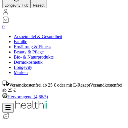
Longevity Hub
Rezept
0
Arzneimittel & Gesundheit
Familie
Ernährung & Fitness
Beauty & Pflege
Bio- & Naturprodukte
Dermokosmetik
Longevity
Marken
Versandkostenfrei ab 25 € oder mit E-Rezept
Versandkostenfrei
ab 25 €
Hervorragend
(4,66/5)