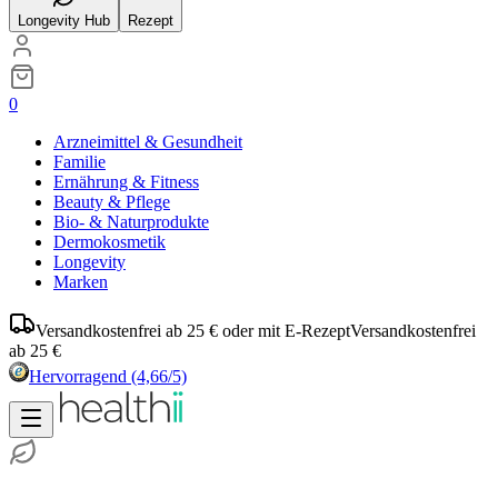
Longevity Hub
Rezept
0
Arzneimittel & Gesundheit
Familie
Ernährung & Fitness
Beauty & Pflege
Bio- & Naturprodukte
Dermokosmetik
Longevity
Marken
Versandkostenfrei ab 25 € oder mit E-Rezept
Versandkostenfrei
ab 25 €
Hervorragend
(4,66/5)