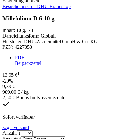
Abbildung ähnlich
Besuche unseren DHU Brandshop
Millefolium D 6 10 g
Inhalt
:
10 g
,
N1
Darreichungsform
:
Globuli
Hersteller
:
DHU-Arzneimittel GmbH & Co. KG
PZN
:
4227858
PDF
Beipackzettel
1
13,95 €
-29%
9,89 €
989,00 € / kg
2,50 € Bonus für Kassenrezepte
Sofort verfügbar
zzgl. Versand
Anzahl
Rezeptart