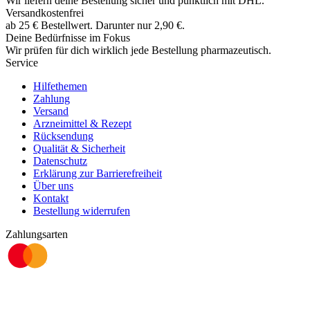
Wir liefern deine Bestellung sicher und
pünktlich
mit
DHL
.
Versandkostenfrei
ab
25
€
Bestellwert. Darunter nur
2,90
€
.
Deine Bedürfnisse im Fokus
Wir prüfen für dich wirklich
jede
Bestellung pharmazeutisch.
Service
Hilfethemen
Zahlung
Versand
Arzneimittel & Rezept
Rücksendung
Qualität & Sicherheit
Datenschutz
Erklärung zur Barrierefreiheit
Über uns
Kontakt
Bestellung widerrufen
Zahlungsarten