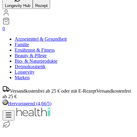
Longevity Hub
Rezept
0
Arzneimittel & Gesundheit
Familie
Ernährung & Fitness
Beauty & Pflege
Bio- & Naturprodukte
Dermokosmetik
Longevity
Marken
Versandkostenfrei ab 25 € oder mit E-Rezept
Versandkostenfrei
ab 25 €
Hervorragend
(4,66/5)