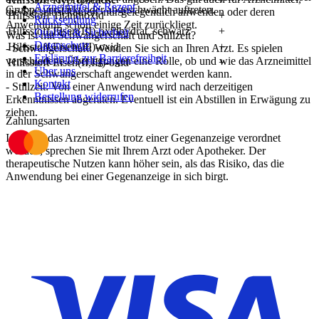
Arzneimittel & Rezept
Gruppe verstärkt oder abgeschwächt auftreten.
die Sie selbst kaufen, nur gelegentlich anwenden oder deren
Hilfsstoff Titandioxid
+
Rücksendung
Anwendung schon einige Zeit zurückliegt.
Hilfsstoff Eisen(III)-oxidhydrat, schwarz
+
Qualität & Sicherheit
Was ist mit Schwangerschaft und Stillzeit?
Datenschutz
Hilfsstoff Eisen(III)-oxid
+
- Schwangerschaft: Wenden Sie sich an Ihren Arzt. Es spielen
Erklärung zur Barrierefreiheit
verschiedene Überlegungen eine Rolle, ob und wie das Arzneimittel
Hilfsstoff Eisen(II,III)-oxid
+
Über uns
in der Schwangerschaft angewendet werden kann.
Kontakt
- Stillzeit: Von einer Anwendung wird nach derzeitigen
Bestellung widerrufen
Erkenntnissen abgeraten. Eventuell ist ein Abstillen in Erwägung zu
ziehen.
Zahlungsarten
Ist Ihnen das Arzneimittel trotz einer Gegenanzeige verordnet
worden, sprechen Sie mit Ihrem Arzt oder Apotheker. Der
therapeutische Nutzen kann höher sein, als das Risiko, das die
Anwendung bei einer Gegenanzeige in sich birgt.