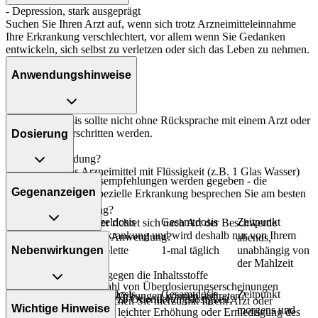
- Depression, stark ausgeprägt
Suchen Sie Ihren Arzt auf, wenn sich trotz Arzneimitteleinnahme
Ihre Erkrankung verschlechtert, vor allem wenn Sie Gedanken
entwickeln, sich selbst zu verletzen oder sich das Leben zu nehmen.
Anwendungshinweise
Die Gesamtdosis sollte nicht ohne Rücksprache mit einem Arzt oder
Apotheker überschritten werden.
Dosierung
Art der Anwendung?
Nehmen Sie das Arzneimittel mit Flüssigkeit (z.B. 1 Glas Wasser)
Folgende Dosierungsempfehlungen werden gegeben - die
ein.
Gegenanzeigen
Dosierung für Ihre spezielle Erkrankung besprechen Sie am besten
mit Ihrem Arzt:
Dauer der Anwendung?
Personenkreis
Einzeldosis
Gesamtdosis
Zeitpunkt
Die Anwendungsdauer richtet sich nach Art der Beschwerde
und/oder Dauer der Erkrankung und wird deshalb nur von Ihrem
Was spricht gegen eine Anwendung?
abends,
Arzt bestimmt.
Nebenwirkungen
Erwachsene
1 Tablette
1-mal täglich
unabhängig von
Immer:
der Mahlzeit
Überdosierung?
- Überempfindlichkeit gegen die Inhaltsstoffe
Alternativ:
Es kann zu einer Vielzahl von Überdosierungserscheinungen
Personenkreis
Einzeldosis
Gesamtdosis
Zeitpunkt
Welche unerwünschten Wirkungen können auftreten?
kommen, unter anderem zu Orientierungslosigkeit,
Unter Umständen - sprechen Sie hierzu mit Ihrem Arzt oder
Wichtige Hinweise
morgens und
Pulsbeschleunigung und leichter Erhöhung oder Erniedrigung des
Apotheker: