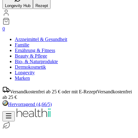
Longevity Hub
Rezept
0
Arzneimittel & Gesundheit
Familie
Ernährung & Fitness
Beauty & Pflege
Bio- & Naturprodukte
Dermokosmetik
Longevity
Marken
Versandkostenfrei ab 25 € oder mit E-Rezept
Versandkostenfrei
ab 25 €
Hervorragend
(4,66/5)