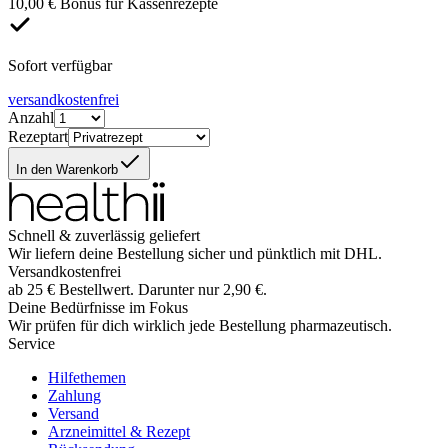
10,00 € Bonus für Kassenrezepte
Sofort verfügbar
versandkostenfrei
Anzahl
Rezeptart
In den Warenkorb
Schnell & zuverlässig geliefert
Wir liefern deine Bestellung sicher und
pünktlich
mit
DHL
.
Versandkostenfrei
ab
25
€
Bestellwert. Darunter nur
2,90
€
.
Deine Bedürfnisse im Fokus
Wir prüfen für dich wirklich
jede
Bestellung pharmazeutisch.
Service
Hilfethemen
Zahlung
Versand
Arzneimittel & Rezept