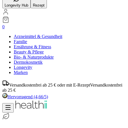
Longevity Hub
Rezept
0
Arzneimittel & Gesundheit
Familie
Ernährung & Fitness
Beauty & Pflege
Bio- & Naturprodukte
Dermokosmetik
Longevity
Marken
Versandkostenfrei ab 25 € oder mit E-Rezept
Versandkostenfrei
ab 25 €
Hervorragend
(4,66/5)