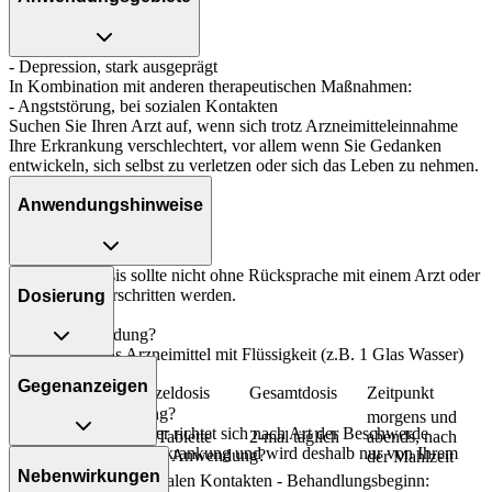
- Depression, stark ausgeprägt
In Kombination mit anderen therapeutischen Maßnahmen:
- Angststörung, bei sozialen Kontakten
Suchen Sie Ihren Arzt auf, wenn sich trotz Arzneimitteleinnahme
Ihre Erkrankung verschlechtert, vor allem wenn Sie Gedanken
entwickeln, sich selbst zu verletzen oder sich das Leben zu nehmen.
Anwendungshinweise
Die Gesamtdosis sollte nicht ohne Rücksprache mit einem Arzt oder
Apotheker überschritten werden.
Dosierung
Art der Anwendung?
Nehmen Sie das Arzneimittel mit Flüssigkeit (z.B. 1 Glas Wasser)
Depression:
ein.
Gegenanzeigen
Personenkreis
Einzeldosis
Gesamtdosis
Zeitpunkt
Dauer der Anwendung?
morgens und
Die Anwendungsdauer richtet sich nach Art der Beschwerde
Erwachsene
1/2 Tablette
2-mal täglich
abends, nach
und/oder Dauer der Erkrankung und wird deshalb nur von Ihrem
Was spricht gegen eine Anwendung?
der Mahlzeit
Arzt bestimmt.
Nebenwirkungen
Angststörung, bei sozialen Kontakten - Behandlungsbeginn: