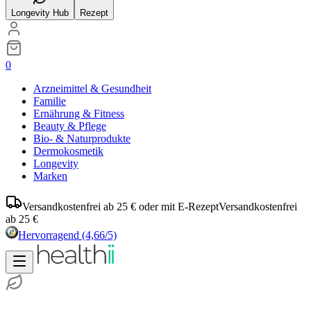
Longevity Hub
Rezept
0
Arzneimittel & Gesundheit
Familie
Ernährung & Fitness
Beauty & Pflege
Bio- & Naturprodukte
Dermokosmetik
Longevity
Marken
Versandkostenfrei ab 25 € oder mit E-Rezept
Versandkostenfrei
ab 25 €
Hervorragend
(4,66/5)