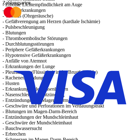
Zahlungsarten
- Erhöhte Lichtempfindlichkeit am Auge
- Augenerkrankungen
- Tinnitus (Ohrgeräusche)
- Gefäßverengung am Herzen (kardiale Ischämie)
- Pulsbeschleunigung
- Blutungen
- Thromboembolische Störungen
- Durchblutungsstörungen
- Periphere Gefäßerkrankungen
- Hypotensive Gefäßerkrankungen
- Anfälle von Atemnot
- Erkrankungen der Lunge
- Pleuraerguss (Flüssigkeit in der Brustfellhöhle)
- Rachenentzündung
- Husten
- Erkrankungen der Nasenhöhlen
- Nasenschleimhautentzündung
- Entzündungen im Magen-Darm-Bereich
- Geschwüre und Perforationen im Verdauungstrakt
- Blutungen im Magen-Darm-Bereich
- Entzündungen der Mundschleimhaut
- Geschwüre der Mundschleimhaut
- Bauchwassersucht
- Erbrechen
- Schmerzen im Magen-Darm-Bereich