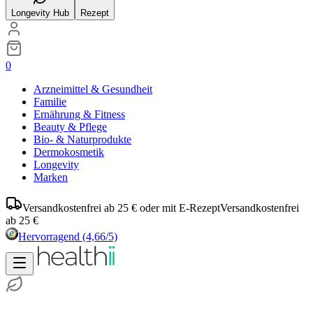
Longevity Hub
Rezept
0
Arzneimittel & Gesundheit
Familie
Ernährung & Fitness
Beauty & Pflege
Bio- & Naturprodukte
Dermokosmetik
Longevity
Marken
Versandkostenfrei ab 25 € oder mit E-Rezept
Versandkostenfrei
ab 25 €
Hervorragend
(4,66/5)