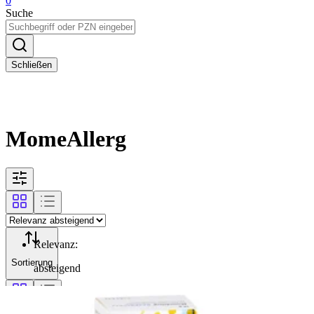
0
Suche
Schließen
MomeAllerg
Relevanz
:
Sortierung
absteigend