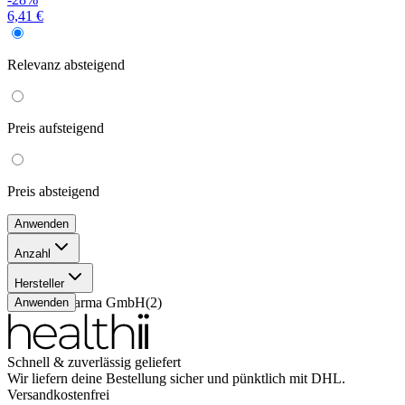
6,41 €
Relevanz
absteigend
Preis
aufsteigend
Preis
absteigend
Anwenden
Anzahl
10 g
(
1
)
Hersteller
18 g
(
1
)
Galenpharma GmbH
(
2
)
Anwenden
Schnell & zuverlässig geliefert
Wir liefern deine Bestellung sicher und
pünktlich
mit
DHL
.
Versandkostenfrei