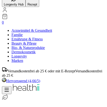
Longevity Hub
Rezept
0
Arzneimittel & Gesundheit
Familie
Ernährung & Fitness
Beauty & Pflege
Bio- & Naturprodukte
Dermokosmetik
Longevity
Marken
Versandkostenfrei ab 25 € oder mit E-Rezept
Versandkostenfrei
ab 25 €
Hervorragend
(4,66/5)