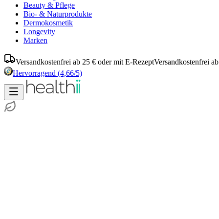
Beauty & Pflege
Bio- & Naturprodukte
Dermokosmetik
Longevity
Marken
Versandkostenfrei ab 25 € oder mit E-Rezept
Versandkostenfrei ab
Hervorragend
(4,66/5)