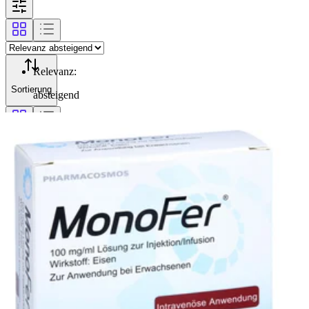
Relevanz
:
Sortierung
absteigend
Filterung