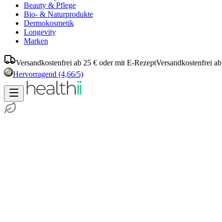
Beauty & Pflege
Bio- & Naturprodukte
Dermokosmetik
Longevity
Marken
Versandkostenfrei ab 25 € oder mit E-Rezept
Versandkostenfrei ab
Hervorragend
(4,66/5)