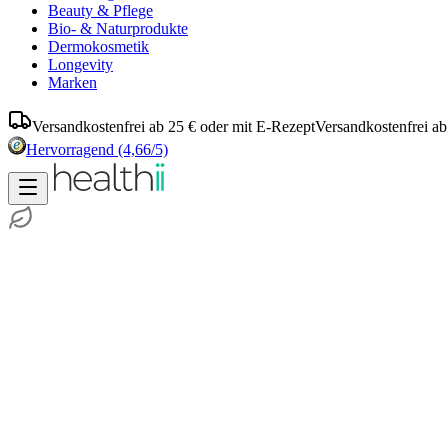
Beauty & Pflege
Bio- & Naturprodukte
Dermokosmetik
Longevity
Marken
Versandkostenfrei ab 25 € oder mit E-Rezept
Versandkostenfrei ab
Hervorragend
(4,66/5)