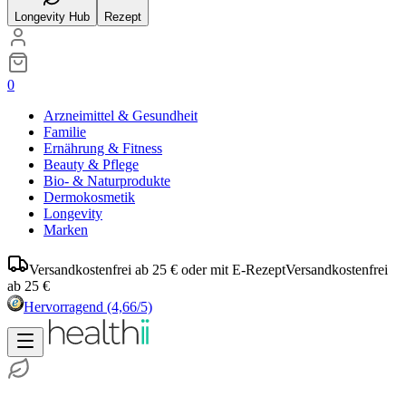
Longevity Hub
Rezept
0
Arzneimittel & Gesundheit
Familie
Ernährung & Fitness
Beauty & Pflege
Bio- & Naturprodukte
Dermokosmetik
Longevity
Marken
Versandkostenfrei ab 25 € oder mit E-Rezept
Versandkostenfrei
ab 25 €
Hervorragend
(4,66/5)