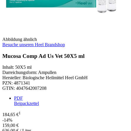
Abbildung ähnlich
Besuche unseren Heel Brandshop
Mucosa Comp Ad Us Vet 50X5 ml
Inhalt
:
50X5 ml
Darreichungsform
:
Ampullen
Hersteller
:
Biologische Heilmittel Heel GmbH
PZN
:
4871341
GTIN
:
4047642007208
PDF
Beipackzettel
1
184,65 €
-14%
159,00 €
636,00 € / Liter