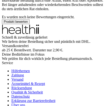
individuelle Beratung durch eine Ärztin, einen Arzt oder Apotheker.
Bei länger anhaltenden oder wiederkehrenden Beschwerden solltest
du stets ärztlichen Rat einholen.
Es wurden noch keine Bewertungen eingereicht.
Produkt bewerten
Schnell & zuverlässig geliefert
Wir liefern deine Bestellung sicher und
pünktlich
mit
DHL
.
Versandkostenfrei
ab
25
€
Bestellwert. Darunter nur
2,90
€
.
Deine Bedürfnisse im Fokus
Wir prüfen für dich wirklich
jede
Bestellung pharmazeutisch.
Service
Hilfethemen
Zahlung
Versand
Arzneimittel & Rezept
Rücksendung
Qualität & Sicherheit
Datenschutz
Erklärung zur Barrierefreiheit
Über uns