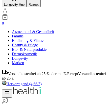
Longevity Hub
Rezept
0
Arzneimittel & Gesundheit
Familie
Ernährung & Fitness
Beauty & Pflege
Bio- & Naturprodukte
Dermokosmetik
Longevity
Marken
Versandkostenfrei ab 25 € oder mit E-Rezept
Versandkostenfrei
ab 25 €
Hervorragend
(4,66/5)