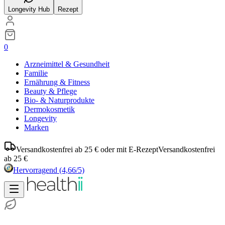
Longevity Hub
Rezept
0
Arzneimittel & Gesundheit
Familie
Ernährung & Fitness
Beauty & Pflege
Bio- & Naturprodukte
Dermokosmetik
Longevity
Marken
Versandkostenfrei ab 25 € oder mit E-Rezept
Versandkostenfrei
ab 25 €
Hervorragend
(4,66/5)