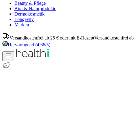
Beauty & Pflege
Bio- & Naturprodukte
Dermokosmetik
Longevity
Marken
Versandkostenfrei ab 25 € oder mit E-Rezept
Versandkostenfrei ab
Hervorragend
(4,66/5)