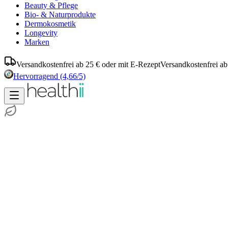
Beauty & Pflege
Bio- & Naturprodukte
Dermokosmetik
Longevity
Marken
Versandkostenfrei ab 25 € oder mit E-Rezept
Versandkostenfrei ab
Hervorragend
(4,66/5)