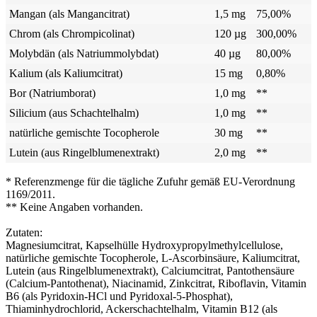
Mangan (als Mangancitrat)
1,5 mg
75,00%
Chrom (als Chrompicolinat)
120 µg
300,00%
Molybdän (als Natriummolybdat)
40 µg
80,00%
Kalium (als Kaliumcitrat)
15 mg
0,80%
Bor (Natriumborat)
1,0 mg
**
Silicium (aus Schachtelhalm)
1,0 mg
**
natürliche gemischte Tocopherole
30 mg
**
Lutein (aus Ringelblumenextrakt)
2,0 mg
**
* Referenzmenge für die tägliche Zufuhr gemäß EU-Verordnung
1169/2011.
** Keine Angaben vorhanden.
Zutaten:
Magnesiumcitrat, Kapselhülle Hydroxypropylmethylcellulose,
natürliche gemischte Tocopherole, L-Ascorbinsäure, Kaliumcitrat,
Lutein (aus Ringelblumenextrakt), Calciumcitrat, Pantothensäure
(Calcium-Pantothenat), Niacinamid, Zinkcitrat, Riboflavin, Vitamin
B6 (als Pyridoxin-HCl und Pyridoxal-5-Phosphat),
Thiaminhydrochlorid, Ackerschachtelhalm, Vitamin B12 (als