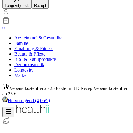
Longevity Hub
Rezept
0
Arzneimittel & Gesundheit
Familie
Ernährung & Fitness
Beauty & Pflege
Bio- & Naturprodukte
Dermokosmetik
Longevity
Marken
Versandkostenfrei ab 25 € oder mit E-Rezept
Versandkostenfrei
ab 25 €
Hervorragend
(4,66/5)