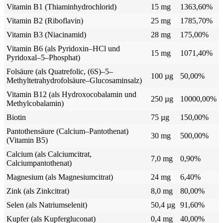
Vitamin B1 (Thiaminhydrochlorid)
15 mg
1363,60%
Vitamin B2 (Riboflavin)
25 mg
1785,70%
Vitamin B3 (Niacinamid)
28 mg
175,00%
Vitamin B6 (als Pyridoxin–HCl und
15 mg
1071,40%
Pyridoxal–5–Phosphat)
Folsäure (als Quatrefolic, (6S)–5–
100 µg
50,00%
Methyltetrahydrofolsäure–Glucosaminsalz)
Vitamin B12 (als Hydroxocobalamin und
250 µg
10000,00%
Methylcobalamin)
Biotin
75 µg
150,00%
Pantothensäure (Calcium–Pantothenat)
30 mg
500,00%
(Vitamin B5)
Calcium (als Calciumcitrat,
7,0 mg
0,90%
Calciumpantothenat)
Magnesium (als Magnesiumcitrat)
24 mg
6,40%
Zink (als Zinkcitrat)
8,0 mg
80,00%
Selen (als Natriumselenit)
50,4 µg
91,60%
Kupfer (als Kupfergluconat)
0,4 mg
40,00%