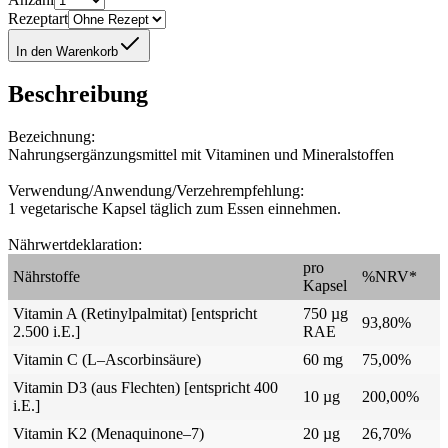
Rezeptart
In den Warenkorb
Beschreibung
Bezeichnung:
Nahrungsergänzungsmittel mit Vitaminen und Mineralstoffen
Verwendung/Anwendung/Verzehrempfehlung:
1 vegetarische Kapsel täglich zum Essen einnehmen.
Nährwertdeklaration:
pro
Nährstoffe
%NRV*
Kapsel
Vitamin A (Retinylpalmitat) [entspricht
750 µg
93,80%
2.500 i.E.]
RAE
Vitamin C (L–Ascorbinsäure)
60 mg
75,00%
Vitamin D3 (aus Flechten) [entspricht 400
10 µg
200,00%
i.E.]
Vitamin K2 (Menaquinone–7)
20 µg
26,70%