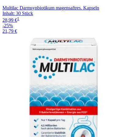
Multilac Darmsynbiotikum magensaftres. Kapseln
Inhalt
:
30 Stück
1
28,99 €
-25%
21,79 €