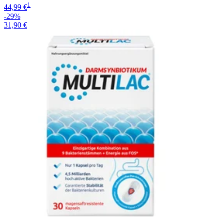
1
44,99 €
-29%
31,90 €