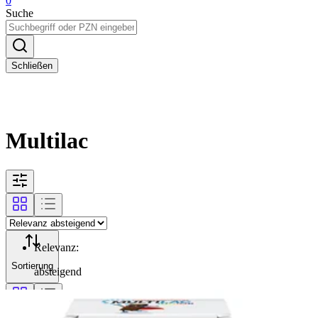
0
Suche
Schließen
Multilac
Relevanz
:
Sortierung
absteigend