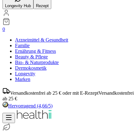
Longevity Hub
Rezept
0
Arzneimittel & Gesundheit
Familie
Ernährung & Fitness
Beauty & Pflege
Bio- & Naturprodukte
Dermokosmetik
Longevity
Marken
Versandkostenfrei ab 25 € oder mit E-Rezept
Versandkostenfrei
ab 25 €
Hervorragend
(4,66/5)