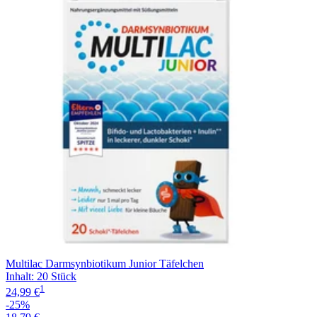
Filterung
Multilac Darmsynbiotikum Junior Täfelchen
Inhalt
:
20 Stück
1
24,99 €
-25%