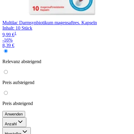
Multilac Darmsynbiotikum magensaftres. Kapseln
Inhalt
:
10 Stück
1
9,99 €
-16%
8,39 €
Relevanz
absteigend
Preis
aufsteigend
Preis
absteigend
Anwenden
Anzahl
40 Stück
(
1
)
Hersteller