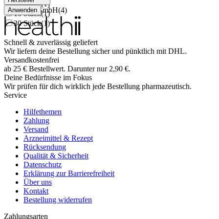
20 Stück
(
1
)
Unilab GmbH
(
4
)
Anwenden
10 Stück
(
1
)
30 Stück
(
1
)
Schnell & zuverlässig geliefert
Wir liefern deine Bestellung sicher und
pünktlich
mit
DHL
.
Versandkostenfrei
ab
25
€
Bestellwert. Darunter nur
2,90
€
.
Deine Bedürfnisse im Fokus
Wir prüfen für dich wirklich
jede
Bestellung pharmazeutisch.
Service
Hilfethemen
Zahlung
Versand
Arzneimittel & Rezept
Rücksendung
Qualität & Sicherheit
Datenschutz
Erklärung zur Barrierefreiheit
Über uns
Kontakt
Bestellung widerrufen
Zahlungsarten