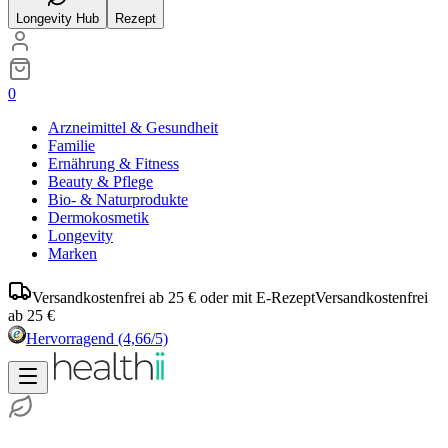
Longevity Hub
Rezept
0
Arzneimittel & Gesundheit
Familie
Ernährung & Fitness
Beauty & Pflege
Bio- & Naturprodukte
Dermokosmetik
Longevity
Marken
Versandkostenfrei ab 25 € oder mit E-Rezept
Versandkostenfrei
ab 25 €
Hervorragend
(4,66/5)