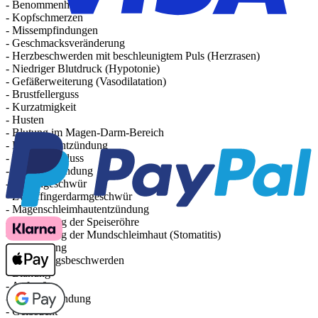
- Benommenheit
- Kopfschmerzen
- Missempfindungen
- Geschmacksveränderung
- Herzbeschwerden mit beschleunigtem Puls (Herzrasen)
- Niedriger Blutdruck (Hypotonie)
- Gefäßerweiterung (Vasodilatation)
- Brustfellerguss
- Kurzatmigkeit
- Husten
- Blutung im Magen-Darm-Bereich
- Bauchfellentzündung
- Darmverschluss
- Kolonentzündung
- Magengeschwür
- Zwölffingerdarmgeschwür
- Magenschleimhautentzündung
- Entzündung der Speiseröhre
- Entzündung der Mundschleimhaut (Stomatitis)
- Verstopfung
- Verdauungsbeschwerden
- Blähung
- Aufstoßen
- Leberentzündung
- Gelbsucht