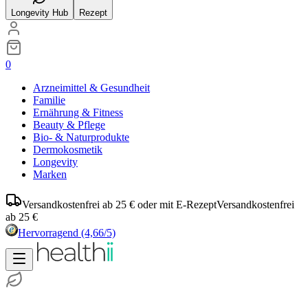
Longevity Hub
Rezept
0
Arzneimittel & Gesundheit
Familie
Ernährung & Fitness
Beauty & Pflege
Bio- & Naturprodukte
Dermokosmetik
Longevity
Marken
Versandkostenfrei ab 25 € oder mit E-Rezept
Versandkostenfrei
ab 25 €
Hervorragend
(4,66/5)