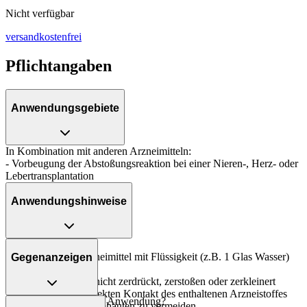
Nicht verfügbar
versandkostenfrei
Pflichtangaben
Anwendungsgebiete
In Kombination mit anderen Arzneimitteln:
- Vorbeugung der Abstoßungsreaktion bei einer Nieren-, Herz- oder
Lebertransplantation
Anwendungshinweise
Art der Anwendung?
Nehmen Sie das Arzneimittel mit Flüssigkeit (z.B. 1 Glas Wasser)
Gegenanzeigen
ein.
Die Tabletten sollen nicht zerdrückt, zerstoßen oder zerkleinert
werden, um einen direkten Kontakt des enthaltenen Arzneistoffes
Was spricht gegen eine Anwendung?
mit Haut- oder Schleimhäuten zu vermeiden.