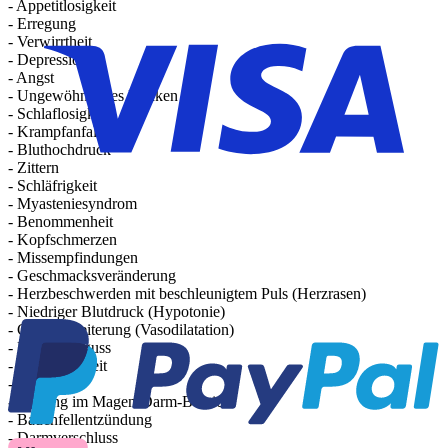
- Appetitlosigkeit
- Erregung
- Verwirrtheit
- Depression
- Angst
- Ungewöhnliches Denken
- Schlaflosigkeit
- Krampfanfall
- Bluthochdruck
- Zittern
- Schläfrigkeit
- Myasteniesyndrom
- Benommenheit
- Kopfschmerzen
- Missempfindungen
- Geschmacksveränderung
- Herzbeschwerden mit beschleunigtem Puls (Herzrasen)
- Niedriger Blutdruck (Hypotonie)
- Gefäßerweiterung (Vasodilatation)
- Brustfellerguss
- Kurzatmigkeit
- Husten
- Blutung im Magen-Darm-Bereich
- Bauchfellentzündung
- Darmverschluss