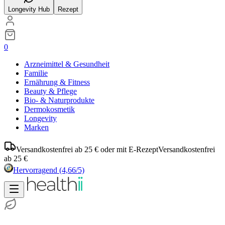
Longevity Hub
Rezept
0
Arzneimittel & Gesundheit
Familie
Ernährung & Fitness
Beauty & Pflege
Bio- & Naturprodukte
Dermokosmetik
Longevity
Marken
Versandkostenfrei ab 25 € oder mit E-Rezept
Versandkostenfrei
ab 25 €
Hervorragend
(4,66/5)