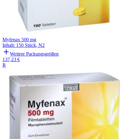
Myfenax 500 mg
Inhalt
:
150 Stück
,
N2
Weitere Packungsgrößen
137,23 €
R