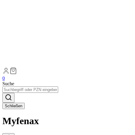
0
Suche
Schließen
Myfenax