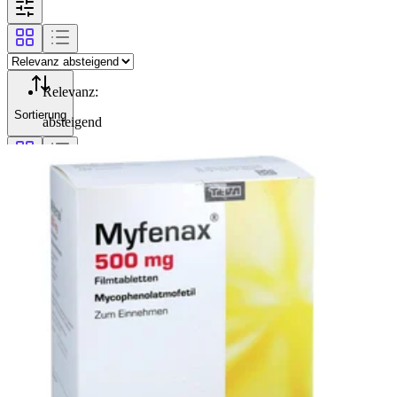
Relevanz
:
Sortierung
absteigend
Filterung