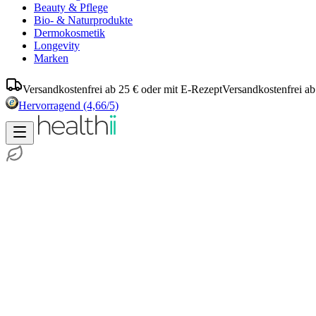
Beauty & Pflege
Bio- & Naturprodukte
Dermokosmetik
Longevity
Marken
Versandkostenfrei ab 25 € oder mit E-Rezept
Versandkostenfrei ab
Hervorragend
(4,66/5)