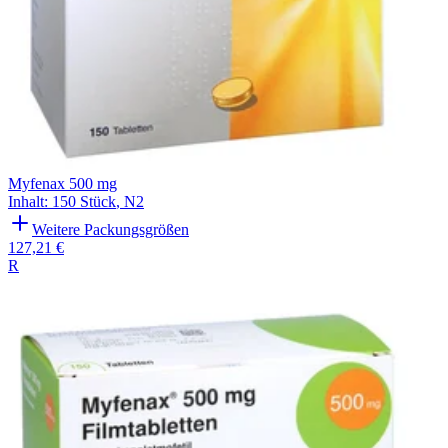
Myfenax 500 mg
Inhalt
:
150 Stück
,
N2
Weitere Packungsgrößen
127,21 €
R