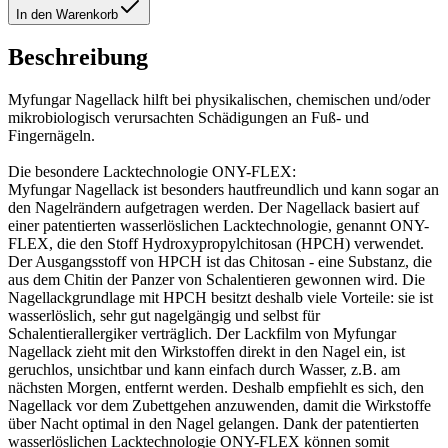
In den Warenkorb
Beschreibung
Myfungar Nagellack hilft bei physikalischen, chemischen und/oder
mikrobiologisch verursachten Schädigungen an Fuß- und
Fingernägeln.
Die besondere Lacktechnologie ONY-FLEX:
Myfungar Nagellack ist besonders hautfreundlich und kann sogar an
den Nagelrändern aufgetragen werden. Der Nagellack basiert auf
einer patentierten wasserlöslichen Lacktechnologie, genannt ONY-
FLEX, die den Stoff Hydroxypropyl­chitosan (HPCH) verwendet.
Der Ausgangsstoff von HPCH ist das Chitosan - eine Substanz, die
aus dem Chitin der Panzer von Schalentieren gewonnen wird. Die
Nagellackgrundlage mit HPCH besitzt deshalb viele Vorteile: sie ist
wasserlöslich, sehr gut nagelgängig und selbst für
Schalentierallergiker verträglich. Der Lackfilm von Myfungar
Nagellack zieht mit den Wirkstoffen direkt in den Nagel ein, ist
geruchlos, unsichtbar und kann einfach durch Wasser, z.B. am
nächsten Morgen, entfernt werden. Deshalb empfiehlt es sich, den
Nagellack vor dem Zubettgehen anzuwenden, damit die Wirkstoffe
über Nacht optimal in den Nagel gelangen. Dank der patentierten
wasserlöslichen Lacktechnologie ONY-FLEX können somit