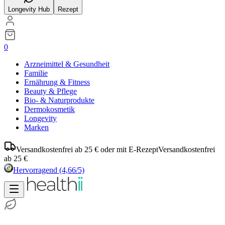
Longevity Hub
Rezept
0
Arzneimittel & Gesundheit
Familie
Ernährung & Fitness
Beauty & Pflege
Bio- & Naturprodukte
Dermokosmetik
Longevity
Marken
Versandkostenfrei ab 25 € oder mit E-Rezept
Versandkostenfrei
ab 25 €
Hervorragend
(4,66/5)