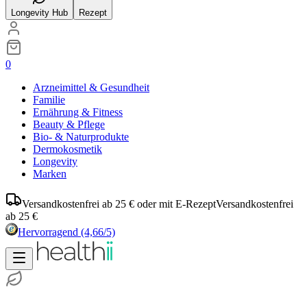
Longevity Hub
Rezept
0
Arzneimittel & Gesundheit
Familie
Ernährung & Fitness
Beauty & Pflege
Bio- & Naturprodukte
Dermokosmetik
Longevity
Marken
Versandkostenfrei ab 25 € oder mit E-Rezept
Versandkostenfrei
ab 25 €
Hervorragend
(4,66/5)