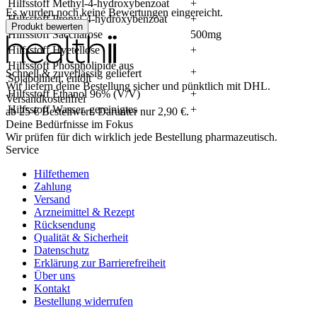
Hilfsstoff Methyl-4-hydroxybenzoat
+
Es wurden noch keine Bewertungen eingereicht.
Hilfsstoff Propyl-4-hydroxybenzoat
+
Produkt bewerten
Hilfsstoff Saccharose
500mg
Hilfsstoff Hyetellose
+
Hilfsstoff Phospholipide aus
+
Schnell & zuverlässig geliefert
Sojabohnen, entölt
Wir liefern deine Bestellung sicher und
pünktlich
mit
DHL
.
Hilfsstoff Ethanol 96% (V/V)
+
Versandkostenfrei
Hilfsstoff Wasser, gereinigtes
+
ab
25
€
Bestellwert. Darunter nur
2,90
€
.
Deine Bedürfnisse im Fokus
Wir prüfen für dich wirklich
jede
Bestellung pharmazeutisch.
Service
Hilfethemen
Zahlung
Versand
Arzneimittel & Rezept
Rücksendung
Qualität & Sicherheit
Datenschutz
Erklärung zur Barrierefreiheit
Über uns
Kontakt
Bestellung widerrufen