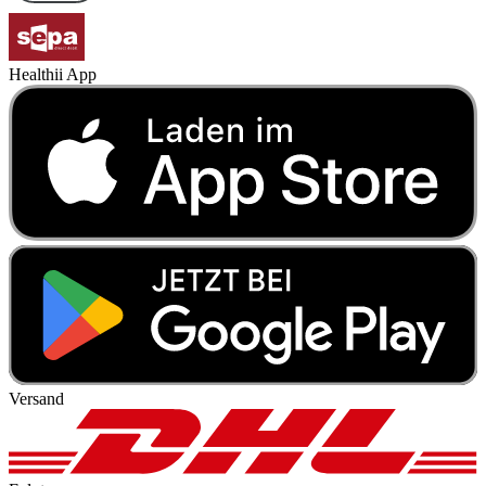
Healthii App
Versand