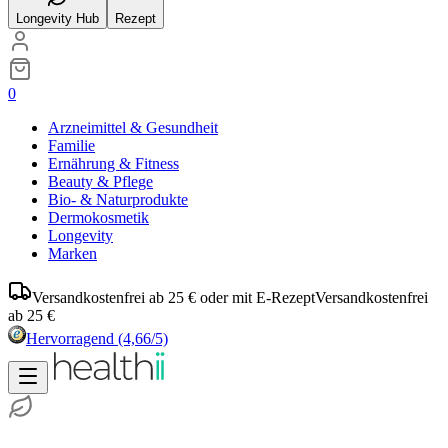
Longevity Hub
Rezept
0
Arzneimittel & Gesundheit
Familie
Ernährung & Fitness
Beauty & Pflege
Bio- & Naturprodukte
Dermokosmetik
Longevity
Marken
Versandkostenfrei ab 25 € oder mit E-Rezept
Versandkostenfrei
ab 25 €
Hervorragend
(4,66/5)