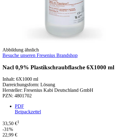
Abbildung ähnlich
Besuche unseren Fresenius Brandshop
Nacl 0,9% Plastikschraubflasche 6X1000 ml
Inhalt
:
6X1000 ml
Darreichungsform
:
Lösung
Hersteller
:
Fresenius Kabi Deutschland GmbH
PZN
:
4801702
PDF
Beipackzettel
1
33,50 €
-31%
22,99 €