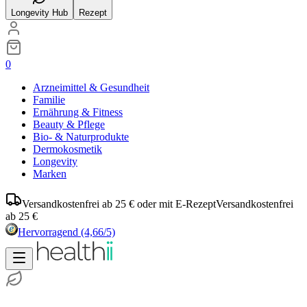
Longevity Hub
Rezept
0
Arzneimittel & Gesundheit
Familie
Ernährung & Fitness
Beauty & Pflege
Bio- & Naturprodukte
Dermokosmetik
Longevity
Marken
Versandkostenfrei ab 25 € oder mit E-Rezept
Versandkostenfrei
ab 25 €
Hervorragend
(4,66/5)