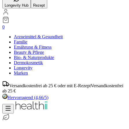
Longevity Hub
Rezept
0
Arzneimittel & Gesundheit
Familie
Ernährung & Fitness
Beauty & Pflege
Bio- & Naturprodukte
Dermokosmetik
Longevity
Marken
Versandkostenfrei ab 25 € oder mit E-Rezept
Versandkostenfrei
ab 25 €
Hervorragend
(4,66/5)