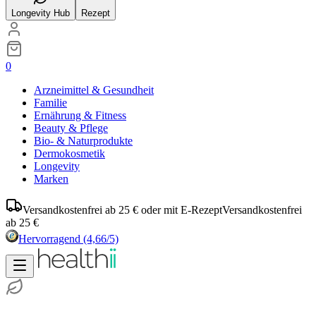
Longevity Hub
Rezept
0
Arzneimittel & Gesundheit
Familie
Ernährung & Fitness
Beauty & Pflege
Bio- & Naturprodukte
Dermokosmetik
Longevity
Marken
Versandkostenfrei ab 25 € oder mit E-Rezept
Versandkostenfrei
ab 25 €
Hervorragend
(4,66/5)