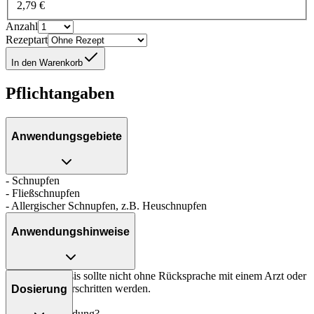
2,79 €
Anzahl
Rezeptart
In den Warenkorb
Pflichtangaben
Anwendungsgebiete
- Schnupfen
- Fließschnupfen
- Allergischer Schnupfen, z.B. Heuschnupfen
Anwendungshinweise
Die Gesamtdosis sollte nicht ohne Rücksprache mit einem Arzt oder
Apotheker überschritten werden.
Dosierung
Art der Anwendung?