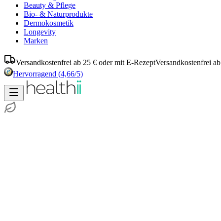
Beauty & Pflege
Bio- & Naturprodukte
Dermokosmetik
Longevity
Marken
Versandkostenfrei ab 25 € oder mit E-Rezept
Versandkostenfrei ab
Hervorragend
(4,66/5)