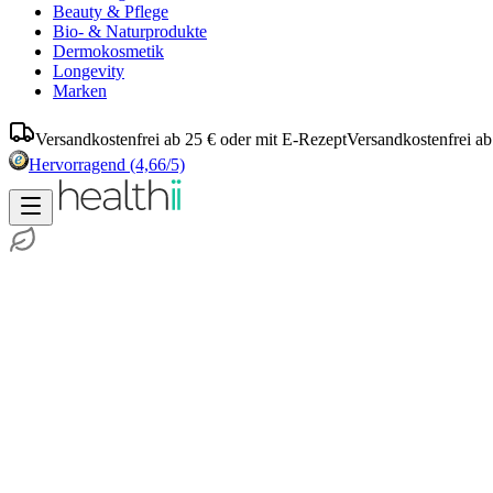
Beauty & Pflege
Bio- & Naturprodukte
Dermokosmetik
Longevity
Marken
Versandkostenfrei ab 25 € oder mit E-Rezept
Versandkostenfrei ab
Hervorragend
(4,66/5)