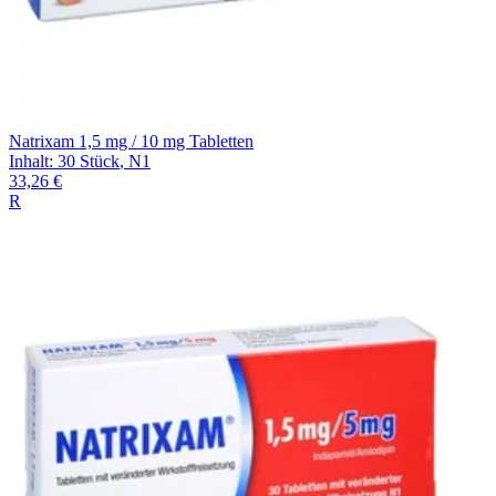
Natrixam 1,5 mg / 10 mg Tabletten
Inhalt
:
30 Stück
,
N1
33,26 €
R