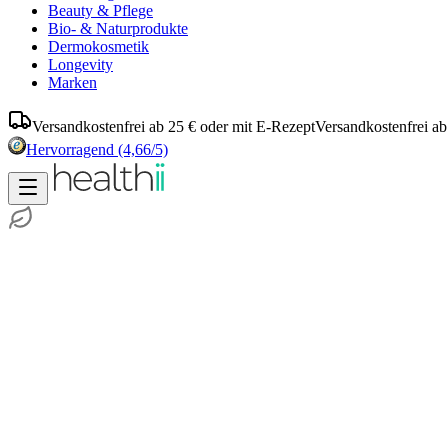
Beauty & Pflege
Bio- & Naturprodukte
Dermokosmetik
Longevity
Marken
Versandkostenfrei ab 25 € oder mit E-Rezept
Versandkostenfrei ab
Hervorragend
(4,66/5)