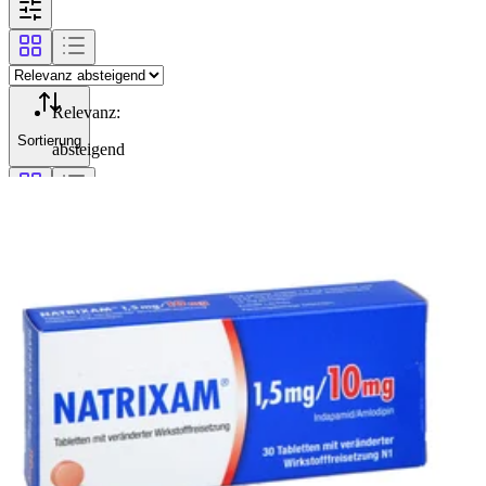
Relevanz
:
Sortierung
absteigend
Filterung