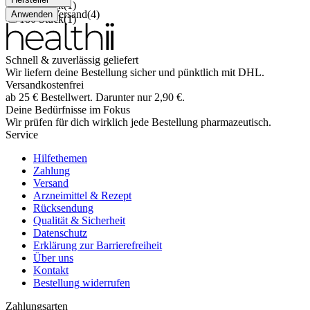
120 Stück
(
1
)
natuko Versand
(
4
)
Anwenden
180 Stück
(
1
)
Schnell & zuverlässig geliefert
Wir liefern deine Bestellung sicher und
pünktlich
mit
DHL
.
Versandkostenfrei
ab
25
€
Bestellwert. Darunter nur
2,90
€
.
Deine Bedürfnisse im Fokus
Wir prüfen für dich wirklich
jede
Bestellung pharmazeutisch.
Service
Hilfethemen
Zahlung
Versand
Arzneimittel & Rezept
Rücksendung
Qualität & Sicherheit
Datenschutz
Erklärung zur Barrierefreiheit
Über uns
Kontakt
Bestellung widerrufen
Zahlungsarten