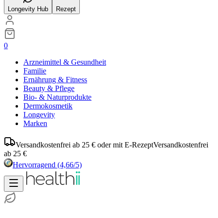
Longevity Hub
Rezept
0
Arzneimittel & Gesundheit
Familie
Ernährung & Fitness
Beauty & Pflege
Bio- & Naturprodukte
Dermokosmetik
Longevity
Marken
Versandkostenfrei ab 25 € oder mit E-Rezept
Versandkostenfrei
ab 25 €
Hervorragend
(4,66/5)