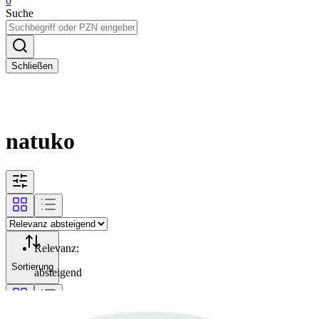
0
Suche
Schließen
natuko
Relevanz
:
Sortierung
absteigend