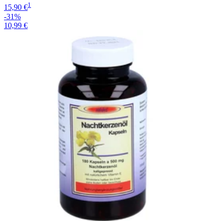
1
15,90 €
-31%
10,99 €