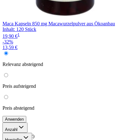
Maca Kapseln 850 mg Macawurzelpulver aus Ökoanbau
Inhalt
:
120 Stück
1
19,90 €
-32%
13,59 €
Relevanz
absteigend
Preis
aufsteigend
Preis
absteigend
Anwenden
Anzahl
100 Stück
(
2
)
Hersteller