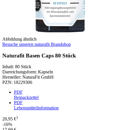
Abbildung ähnlich
Besuche unseren naturafit Brandshop
Naturafit Basen Caps 80 Stück
Inhalt
:
80 Stück
Darreichungsform
:
Kapseln
Hersteller
:
NaturaFit GmbH
PZN
:
18229306
PDF
Beipackzettel
PDF
Lebensmittelinformation
1
20,95 €
-16%
17,69 €