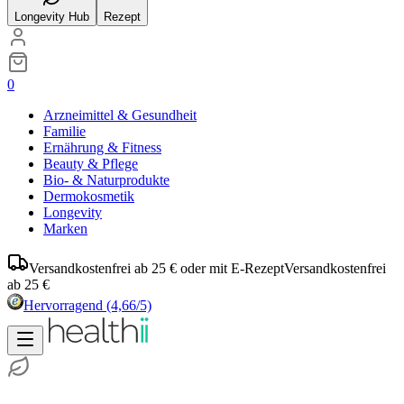
Longevity Hub
Rezept
0
Arzneimittel & Gesundheit
Familie
Ernährung & Fitness
Beauty & Pflege
Bio- & Naturprodukte
Dermokosmetik
Longevity
Marken
Versandkostenfrei ab 25 € oder mit E-Rezept
Versandkostenfrei
ab 25 €
Hervorragend
(4,66/5)