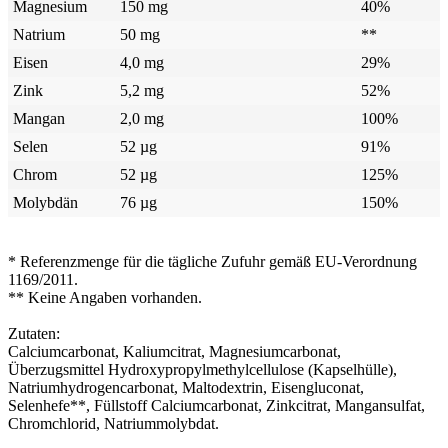
Magnesium
150 mg
40%
Natrium
50 mg
**
Eisen
4,0 mg
29%
Zink
5,2 mg
52%
Mangan
2,0 mg
100%
Selen
52 µg
91%
Chrom
52 µg
125%
Molybdän
76 µg
150%
* Referenzmenge für die tägliche Zufuhr gemäß EU-Verordnung
1169/2011.
** Keine Angaben vorhanden.
Zutaten:
Calciumcarbonat, Kaliumcitrat, Magnesiumcarbonat,
Überzugsmittel Hydroxypropylmethylcellulose (Kapselhülle),
Natriumhydrogencarbonat, Maltodextrin, Eisengluconat,
Selenhefe**, Füllstoff Calciumcarbonat, Zinkcitrat, Mangansulfat,
Chromchlorid, Natriummolybdat.