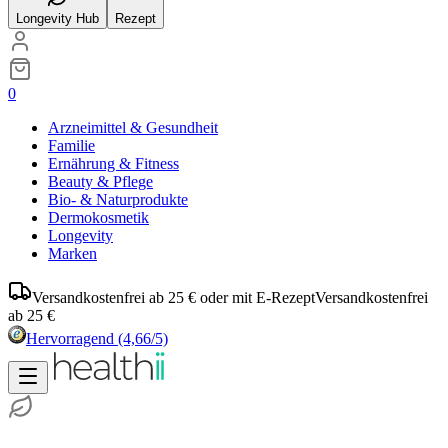
Longevity Hub
Rezept
0
Arzneimittel & Gesundheit
Familie
Ernährung & Fitness
Beauty & Pflege
Bio- & Naturprodukte
Dermokosmetik
Longevity
Marken
Versandkostenfrei ab 25 € oder mit E-Rezept
Versandkostenfrei
ab 25 €
Hervorragend
(4,66/5)