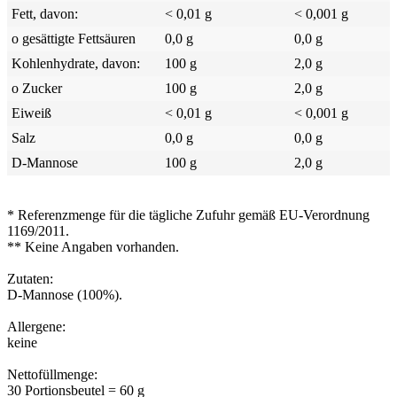
Fett, davon:
< 0,01 g
< 0,001 g
o gesättigte Fettsäuren
0,0 g
0,0 g
Kohlenhydrate, davon:
100 g
2,0 g
o Zucker
100 g
2,0 g
Eiweiß
< 0,01 g
< 0,001 g
Salz
0,0 g
0,0 g
D-Mannose
100 g
2,0 g
* Referenzmenge für die tägliche Zufuhr gemäß EU-Verordnung
1169/2011.
** Keine Angaben vorhanden.
Zutaten:
D-Mannose (100%).
Allergene:
keine
Nettofüllmenge:
30 Portionsbeutel = 60 g