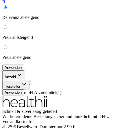
R
Relevanz
absteigend
Preis
aufsteigend
Preis
absteigend
Anwenden
Anzahl
100 Stück
(
1
)
Hersteller
MIBE GmbH Arzneimittel
(
1
)
Anwenden
Schnell & zuverlässig geliefert
Wir liefern deine Bestellung sicher und
pünktlich
mit
DHL
.
Versandkostenfrei
ab
25
€
Bestellwert. Darunter nur
2,90
€
.