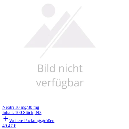
Filterung
Neotri 10 mg/30 mg
Inhalt
:
100 Stück
,
N3
Weitere Packungsgrößen
49,47 €