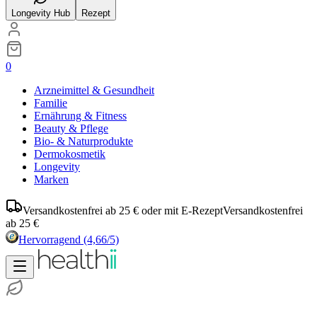
Longevity Hub
Rezept
0
Arzneimittel & Gesundheit
Familie
Ernährung & Fitness
Beauty & Pflege
Bio- & Naturprodukte
Dermokosmetik
Longevity
Marken
Versandkostenfrei ab 25 € oder mit E-Rezept
Versandkostenfrei
ab 25 €
Hervorragend
(4,66/5)