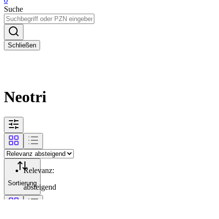
0
Suche
Schließen
Neotri
Relevanz
:
Sortierung
absteigend