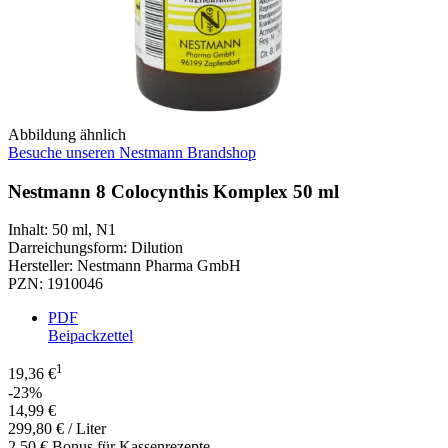
Abbildung ähnlich
Besuche unseren Nestmann Brandshop
Nestmann 8 Colocynthis Komplex 50 ml
Inhalt
:
50 ml
,
N1
Darreichungsform
:
Dilution
Hersteller
:
Nestmann Pharma GmbH
PZN
:
1910046
PDF
Beipackzettel
1
19,36 €
-23%
14,99 €
299,80 € / Liter
2,50 € Bonus für Kassenrezepte