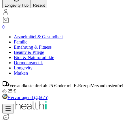
Longevity Hub
Rezept
0
Arzneimittel & Gesundheit
Familie
Ernährung & Fitness
Beauty & Pflege
Bio- & Naturprodukte
Dermokosmetik
Longevity
Marken
Versandkostenfrei ab 25 € oder mit E-Rezept
Versandkostenfrei
ab 25 €
Hervorragend
(4,66/5)