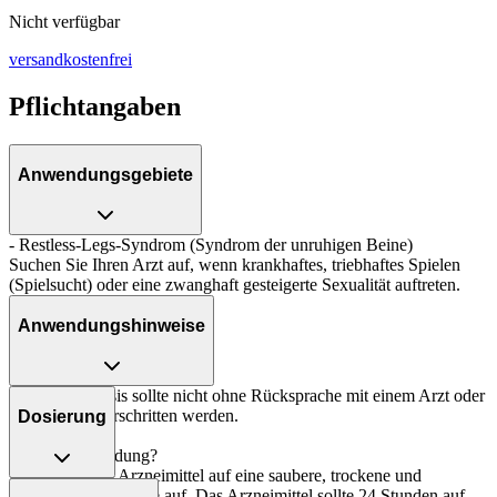
Nicht verfügbar
versandkostenfrei
Pflichtangaben
Anwendungsgebiete
- Restless-Legs-Syndrom (Syndrom der unruhigen Beine)
Suchen Sie Ihren Arzt auf, wenn krankhaftes, triebhaftes Spielen
(Spielsucht) oder eine zwanghaft gesteigerte Sexualität auftreten.
Anwendungshinweise
Die Gesamtdosis sollte nicht ohne Rücksprache mit einem Arzt oder
Apotheker überschritten werden.
Dosierung
Art der Anwendung?
Kleben Sie das Arzneimittel auf eine saubere, trockene und
Folgebehandlung:
unverletzte Hautstelle auf. Das Arzneimittel sollte 24 Stunden auf