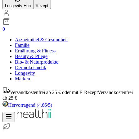
Longevity Hub
Rezept
0
Arzneimittel & Gesundheit
Familie
Ernährung & Fitness
Beauty & Pflege
Bio- & Naturprodukte
Dermokosmetik
Longevity
Marken
Versandkostenfrei ab 25 € oder mit E-Rezept
Versandkostenfrei
ab 25 €
Hervorragend
(4,66/5)