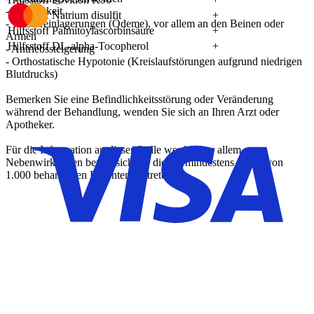
- Reizbarkeit
Hilfsstoff Natrium disulfit
+
- Wassereinlagerungen (Ödeme), vor allem an den Beinen oder
Hilfsstoff Palmitoylascorbinsäure
+
Armen
Hilfsstoff DL-alpha-Tocopherol
+
- Antriebssteigerung
- Orthostatische Hypotonie (Kreislaufstörungen aufgrund niedrigen
Blutdrucks)
Bemerken Sie eine Befindlichkeitsstörung oder Veränderung
während der Behandlung, wenden Sie sich an Ihren Arzt oder
Apotheker.
Für die Information an dieser Stelle werden vor allem
Nebenwirkungen berücksichtigt, die bei mindestens einem von
1.000 behandelten Patienten auftreten.