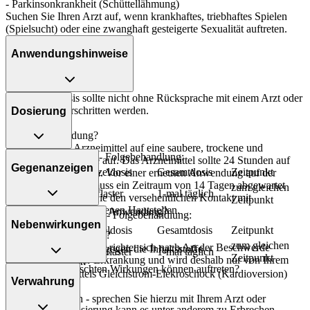
- Parkinsonkrankheit (Schüttellähmung)
Suchen Sie Ihren Arzt auf, wenn krankhaftes, triebhaftes Spielen
(Spielsucht) oder eine zwanghaft gesteigerte Sexualität auftreten.
Anwendungshinweise
Die Gesamtdosis sollte nicht ohne Rücksprache mit einem Arzt oder
Apotheker überschritten werden.
Dosierung
Art der Anwendung?
Kleben Sie das Arzneimittel auf eine saubere, trockene und
Bei leichten Formen - Folgebehandlung:
unverletzte Hautstelle auf. Das Arzneimittel sollte 24 Stunden auf
Gegenanzeigen
Personenkreis
Einzeldosis
Gesamtdosis
Zeitpunkt
der Hautstelle bleiben. Vor einer erneuten Anwendung auf der
gleichen Hautstelle muss ein Zeitraum von 14 Tagen abgewartet
zum gleichen
Erwachsene
1 Pflaster
1-mal täglich
werden. Vermeiden Sie den versehentlichen Kontakt mit
Zeitpunkt
Schleimhäuten und offenen Hautstellen.
Was spricht gegen eine Anwendung?
Bei schweren Formen - Folgebehandlung:
Nebenwirkungen
Personenkreis
Einzeldosis
Gesamtdosis
Zeitpunkt
Dauer der Anwendung?
Immer:
zum gleichen
Die Anwendungsdauer richtet sich nach Art der Beschwerde
- Überempfindlichkeit gegen die Inhaltsstoffe
Erwachsene
1-2 Pflaster
1-mal täglich
Zeitpunkt
und/oder Dauer der Erkrankung und wird deshalb nur von Ihrem
- MRT-Diagnostik
Welche unerwünschten Wirkungen können auftreten?
Arzt bestimmt.
- Behandlung mittels Gleichstrom-Elekroschock (Kardioversion)
Verwahrung
- Müdigkeit
Überdosierung?
Unter Umständen - sprechen Sie hierzu mit Ihrem Arzt oder
- Schwindel
Bei einer Überdosierung kann es unter anderem zu Erbrechen,