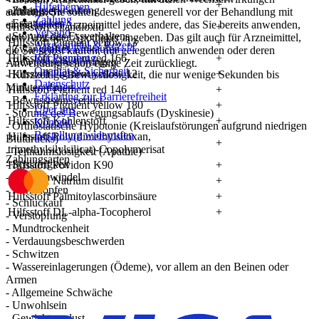
+
Hilfethemen
- Zwangserkrankung
aluminisiert
auftreten. Sie sollten deswegen generell vor der Behandlung mit
Zahlung
- Essattacken
einem neuen Arzneimittel jedes andere, das Sie bereits anwenden,
Hilfsstoff Titandioxid
+
Versand
- Störung des Essverhaltens
dem Arzt oder Apotheker angeben. Das gilt auch für Arzneimittel,
Hilfsstoff Pigment yellow 13
+
Arzneimittel & Rezept
- Zwanghaftes Einkaufen
die Sie selbst kaufen, nur gelegentlich anwenden oder deren
Hilfsstoff Pigment red 166
Rücksendung
+
- Bewusstseinsstörungen
Anwendung schon einige Zeit zurückliegt.
Qualität & Sicherheit
Hilfsstoff Pigment yellow 12
+
- Kurzzeitige Bewusstlosigkeit, die nur wenige Sekunden bis
Datenschutz
Minuten dauert
Hilfsstoff Pigment red 146
+
Erklärung zur Barrierefreiheit
- Bewusstseinsverlust
Hilfsstoff Pigment yellow 180
+
Über uns
- Störung des Bewegungsablaufs (Dyskinesie)
Hilfsstoff Kohlenstoff
+
Kontakt
- Orthostatische Hypotonie (Kreislaufstörungen aufgrund niedrigen
Bestellung widerrufen
Hilfsstoff Poly(dimethylsiloxan,
Blutdrucks)
+
trimethylsilylsilicat)-Copolymerisat
- Teilnahmslosigkeit (Apathie)
Zahlungsarten
- Schläfrigkeit
Hilfsstoff Povidon K90
+
- Drehschwindel
Hilfsstoff Natrium disulfit
+
- Herzklopfen
Hilfsstoff Palmitoylascorbinsäure
+
- Schluckauf
Hilfsstoff DL-alpha-Tocopherol
+
- Verstopfung
- Mundtrockenheit
- Verdauungsbeschwerden
- Schwitzen
- Wassereinlagerungen (Ödeme), vor allem an den Beinen oder
Armen
- Allgemeine Schwäche
- Unwohlsein
- Gewichtsverlust