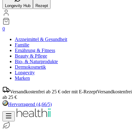
Longevity Hub
Rezept
0
Arzneimittel & Gesundheit
Familie
Ernährung & Fitness
Beauty & Pflege
Bio- & Naturprodukte
Dermokosmetik
Longevity
Marken
Versandkostenfrei ab 25 € oder mit E-Rezept
Versandkostenfrei
ab 25 €
Hervorragend
(4,66/5)