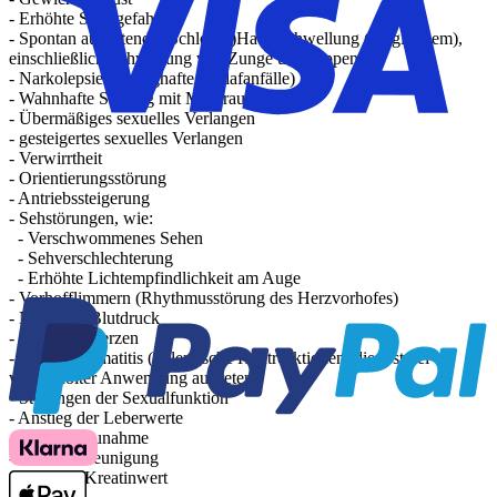
- Erhöhte Sturzgefahr
- Spontan auftretende (Schleim-)Haut-Schwellung (Angioödem),
einschließlich Schwellung von Zunge und Lippen
- Narkolepsie (zwanghafte Schlafanfälle)
- Wahnhafte Störung mit Misstrauen
- Übermäßiges sexuelles Verlangen
- gesteigertes sexuelles Verlangen
- Verwirrtheit
- Orientierungsstörung
- Antriebssteigerung
- Sehstörungen, wie:
- Verschwommenes Sehen
- Sehverschlechterung
- Erhöhte Lichtempfindlichkeit am Auge
- Vorhofflimmern (Rhythmusstörung des Herzvorhofes)
- Niedriger Blutdruck
- Bauchschmerzen
- Kontaktdermatitis (Allergische Hautreaktionen, die erst bei
wiederholter Anwendung auftreten)
- Störungen der Sexualfunktion
- Anstieg der Leberwerte
- Gewichtszunahme
- Pulsbeschleunigung
- Erhöhter Kreatinwert